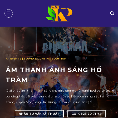
Skip
to
content
KP EVENTS | SOUND & LIGHTING SOLUTION
ÂM THANH ÁNH SÁNG HỒ
TRÀM
Giải pháp âm thanh ánh sáng cho gala dinner, hội nghị, pool party, team
building, tiệc bãi biển, sân khấu resort và sự kiện doanh nghiệp tại Hồ
Tràm, Xuyên Mộc, Long Hải, Vũng Tàu và khu vực lân cận.
NHẬN TƯ VẤN KỸ THUẬT
GỌI 0825 70 71 72