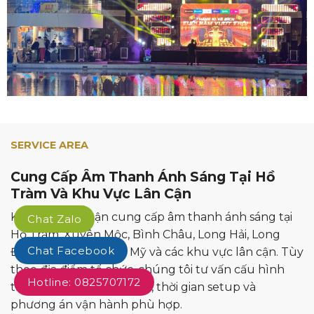
SERVICE AREA
Cung Cấp Âm Thanh Ánh Sáng Tại Hồ
Tràm Và Khu Vực Lân Cận
KP EVENTS nhận cung cấp âm thanh ánh sáng tại
Chat Zalo
Hồ Tràm, Xuyên Mộc, Bình Châu, Long Hải, Long
Chat Facebook
Điền, Vũng Tàu, Phú Mỹ và các khu vực lân cận. Tùy
theo địa điểm tổ chức, chúng tôi tư vấn cấu hình
Hotline: 0825707172
thiết bị, nhân sự kỹ thuật, thời gian setup và
phương án vận hành phù hợp.