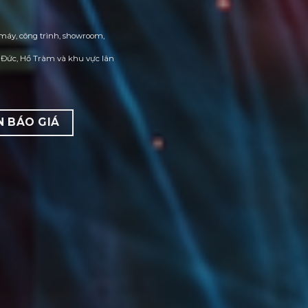
máy, công trình, showroom,
 Đức, Hồ Tràm và khu vực lân
N BÁO GIÁ