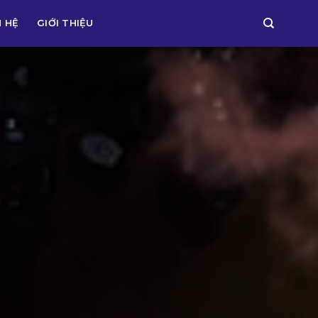
N HỆ
GIỚI THIỆU