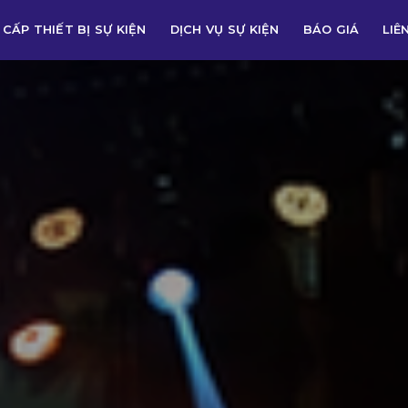
CẤP THIẾT BỊ SỰ KIỆN
DỊCH VỤ SỰ KIỆN
BÁO GIÁ
LIÊ